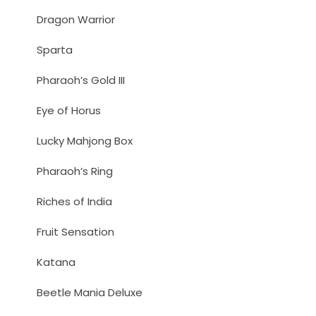
Dragon Warrior
Sparta
Pharaoh’s Gold III
Eye of Horus
Lucky Mahjong Box
Pharaoh’s Ring
Riches of India
Fruit Sensation
Katana
Beetle Mania Deluxe