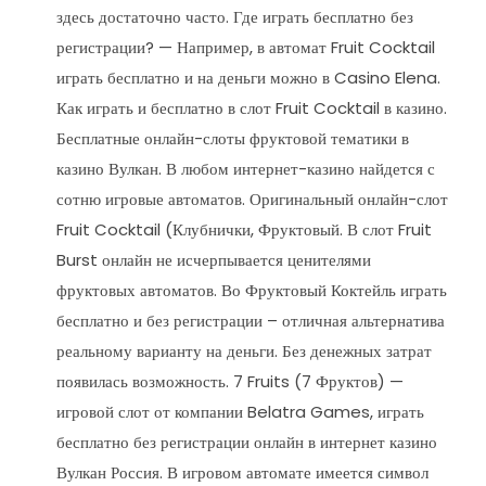
здесь достаточно часто. Где играть бесплатно без
регистрации? — Например, в автомат Fruit Cocktail
играть бесплатно и на деньги можно в Casino Elena.
Как играть и бесплатно в слот Fruit Cocktail в казино.
Бесплатные онлайн-слоты фруктовой тематики в
казино Вулкан. В любом интернет-казино найдется с
сотню игровые автоматов. Оригинальный онлайн-слот
Fruit Cocktail (Клубнички, Фруктовый. В слот Fruit
Burst онлайн не исчерпывается ценителями
фруктовых автоматов. Во Фруктовый Коктейль играть
бесплатно и без регистрации – отличная альтернатива
реальному варианту на деньги. Без денежных затрат
появилась возможность. 7 Fruits (7 Фруктов) —
игровой слот от компании Belatra Games, играть
бесплатно без регистрации онлайн в интернет казино
Вулкан Россия. В игровом автомате имеется символ