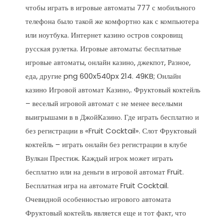
чтобы играть в игровые автоматы 777 с мобильного
телефона было такой же комфортно как с компьютера
или ноутбука. Интернет казино остров сокровищ
русская рулетка. Игровые автоматы: бесплатные
игровые автоматы, онлайн казино, джекпот, Разное,
еда, другие png 600x540px 214. 49KB; Онлайн
казино Игровой автомат Казино,. Фруктовый коктейль
– веселый игровой автомат с не менее веселыми
выигрышами в в ДжойКазино. Где играть бесплатно и
без регистрации в «Fruit Cocktail». Слот Фруктовый
коктейль – играть онлайн без регистрации в клубе
Вулкан Престиж. Каждый игрок может играть
бесплатно или на деньги в игровой автомат Fruit.
Бесплатная игра на автомате Fruit Cocktail.
Очевидной особенностью игрового автомата
Фруктовый коктейль является еще и тот факт, что