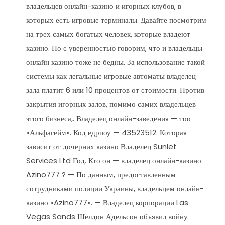
владельцев онлайн-казино и игорных клубов, в
которых есть игровые терминалы. Давайте посмотрим
на трех самых богатых человек, которые владеют
казино. Но с уверенностью говорим, что и владельцы
онлайн казино тоже не бедны. За использование такой
системы как легальные игровые автоматы владелец
зала платит 6 или 10 процентов от стоимости. Против
закрытия игорных залов, помимо самих владельцев
этого бизнеса,. Владелец онлайн-заведения — тоо
«Альфагейм». Код едрпоу — 43523512. Которая
зависит от дочерних казино Владелец Sunlet
Services Ltd Год. Кто он — владелец онлайн-казино
Azino777 ? — По данным, предоставленным
сотрудниками полиции Украины, владельцем онлайн-
казино «Azino777». — Владелец корпорации Las
Vegas Sands Шелдон Адельсон объявил войну