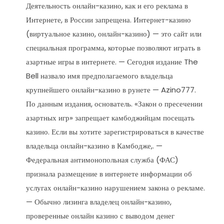
Деятельность онлайн-казино, как и его реклама в
Интернете, в России запрещена. Интернет-казино
(виртуальное казино, онлайн-казино) — это сайт или
специальная программа, которые позволяют играть в
азартные игры в интернете. — Сегодня издание The
Bell назвало имя предполагаемого владельца
крупнейшего онлайн-казино в рунете — Azino777.
По данным издания, основатель. «Закон о пресечении
азартных игр» запрещает камбоджийцам посещать
казино. Если вы хотите зарегистрироваться в качестве
владельца онлайн-казино в Камбодже,. —
Федеральная антимонопольная служба (ФАС)
признала размещение в интернете информации об
услугах онлайн-казино нарушением закона о рекламе.
— Обычно лизинга владелец онлайн-казино,
проверенные онлайн казино с выводом денег