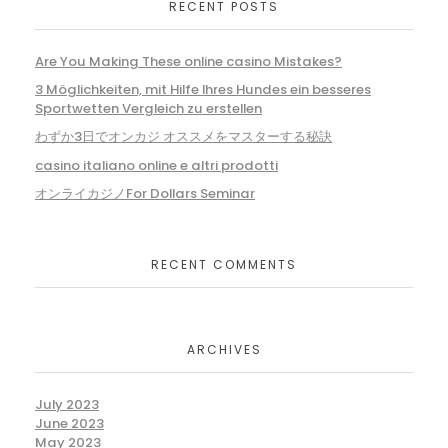
RECENT POSTS
Are You Making These online casino Mistakes?
3 Möglichkeiten, mit Hilfe Ihres Hundes ein besseres
Sportwetten Vergleich zu erstellen
わずか3日でオンカジ オススメをマスターする秘訣
casino italiano online e altri prodotti
オンライカジノFor Dollars Seminar
RECENT COMMENTS
ARCHIVES
July 2023
June 2023
May 2023