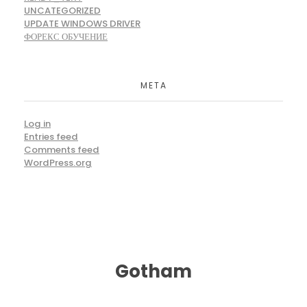
UNCATEGORIZED
UPDATE WINDOWS DRIVER
ФОРЕКС ОБУЧЕНИЕ
META
Log in
Entries feed
Comments feed
WordPress.org
Gotham