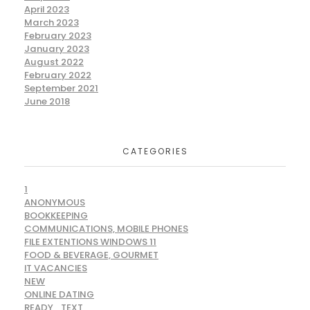
April 2023
March 2023
February 2023
January 2023
August 2022
February 2022
September 2021
June 2018
CATEGORIES
1
ANONYMOUS
BOOKKEEPING
COMMUNICATIONS, MOBILE PHONES
FILE EXTENTIONS WINDOWS 11
FOOD & BEVERAGE, GOURMET
IT VACANCIES
NEW
ONLINE DATING
READY_TEXT