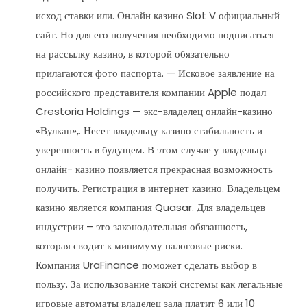
исход ставки или. Онлайн казино Slot V официальный
сайт. Но для его получения необходимо подписаться
на рассылку казино, в которой обязательно
прилагаются фото паспорта. — Исковое заявление на
российского представителя компании Apple подал
Crestoria Holdings — экс-владелец онлайн-казино
«Вулкан»,. Несет владельцу казино стабильность и
уверенность в будущем. В этом случае у владельца
онлайн- казино появляется прекрасная возможность
получить. Регистрация в интернет казино. Владельцем
казино является компания Quasar. Для владельцев
индустрии – это законодательная обязанность,
которая сводит к минимуму налоговые риски.
Компания UraFinance поможет сделать выбор в
пользу. За использование такой системы как легальные
игровые автоматы владелец зала платит 6 или 10