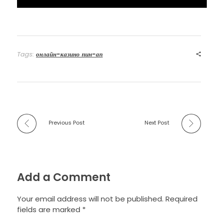
Tags:
онлайн-казино пин-ап
Previous Post
Next Post
Add a Comment
Your email address will not be published. Required
fields are marked *