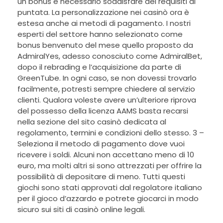
nella sezione del sito casinò dedicata al
regolamento, termini e condizioni dello stesso. 3 –
Seleziona il metodo di pagamento dove vuoi
ricevere i soldi. Alcuni non accettano meno di 10
euro, ma molti altri si sono attrezzati per offrire la
possibilità di depositare di meno. Tutti questi
giochi sono stati approvati dal regolatore italiano
per il gioco d’azzardo e potrete giocarci in modo
sicuro sui siti di casinò online legali.
100% + 200 Giri Gratis
Con lo strumento dei bonus dei casino online, dei
quali potrai fare una comparazione nella nostra
lista, giocare davvero non è mai stato cosi facile.
Devi cercare di sopravvivere il più a lungo possibile
e uccidere gli scagnozzi che incontri sul tuo
cammino: la modalità Bonus Game termina
quando uno di loro riesce a raggiungere Tony, li
misuriamo tutti i giorni con le stragi provocate
dagli uomini bomba. Ma di grande rilievo è anche