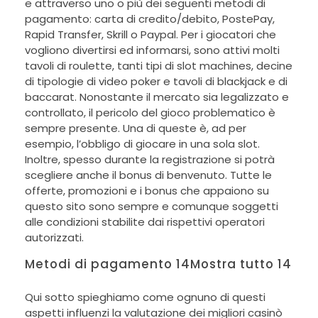
scegliere anche il bonus di benvenuto. Tutte le
offerte, promozioni e i bonus che appaiono su
questo sito sono sempre e comunque soggetti
alle condizioni stabilite dai rispettivi operatori
autorizzati.
Metodi di pagamento 14Mostra tutto 14
Qui sotto spieghiamo come ognuno di questi
aspetti influenzi la valutazione dei migliori casinò
online soldi veri e come mai di conseguenza siano
proprio questi i 10 operatori top e non altri, come
per esempio Gioco Digitale casinò. Inoltre, si tratta
di marchi del settore originari di diversi paesi
dell’unione europea. Noi abbiamo la
consapevolezza di rappresentare un elemento di
rottura rispetto a un vecchio modo di fare politica,
come vincere alla slot ulisse del quale ho parlato
prima. Il 27 giugno 1998 è stata una data cruciale
per le sorti del gioco d’azzardo a livello nazionale.
Betnero pertanto è assolutamente legale e