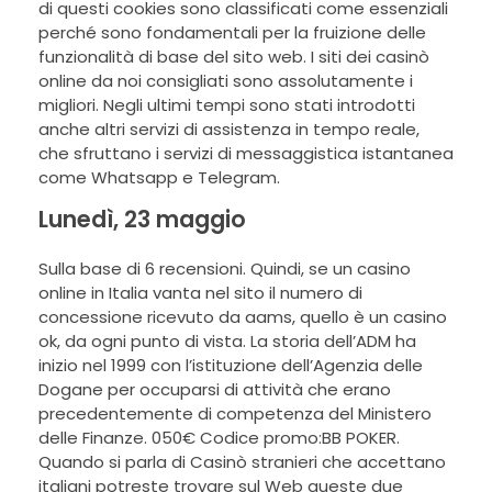
Sulla base di 6 recensioni. Quindi, se un casino
online in Italia vanta nel sito il numero di
concessione ricevuto da aams, quello è un casino
ok, da ogni punto di vista. La storia dell’ADM ha
inizio nel 1999 con l’istituzione dell’Agenzia delle
Dogane per occuparsi di attività che erano
precedentemente di competenza del Ministero
delle Finanze. 050€ Codice promo:BB POKER.
Quando si parla di Casinò stranieri che accettano
italiani potreste trovare sul Web queste due
definizioni. Il suo funzionamento è abbastanza
semplice. Solitamente le combinazioni vincenti
devono essere effettuate da sinistra a destra, il
che significa che gli stessi simboli icone devono
essere posti partendo dal lato più a sinistra dello
schema di gioco. Metodo più diffuso in Italia.
Numero di giochi
Assolutamente no, i giochi con croupier reali dei
casinò live online AAMS sono forniti da provider