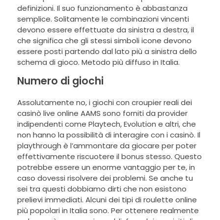
indipendenti come Playtech, Evolution e altri, che
non hanno la possibilità di interagire con i casinò. Il
playthrough è l’ammontare da giocare per poter
effettivamente riscuotere il bonus stesso. Questo
potrebbe essere un enorme vantaggio per te, in
caso dovessi risolvere dei problemi. Se anche tu
sei tra questi dobbiamo dirti che non esistono
prelievi immediati. Alcuni dei tipi di roulette online
più popolari in Italia sono. Per ottenere realmente
un bonus è necessario soddisfare dei requisiti di
puntata. La personalizzazione nei casinò ora è
estesa anche ai metodi di pagamento. I nostri
esperti del settore hanno selezionato come
bonus benvenuto del mese quello proposto da
AdmiralYes, adesso conosciuto come AdmiralBet,
dopo il rebrading e l’acquisizione da parte di
GreenTube. In ogni caso, se non dovessi trovarlo
facilmente, potresti sempre chiedere al servizio
clienti. Qualora voleste avere un’ulteriore riprova
del possesso della licenza AAMS basta recarsi