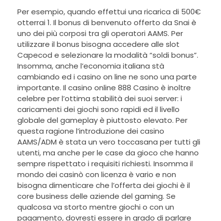
globale del gameplay è piuttosto elevato. Per
questa ragione l’introduzione dei casino
AAMS/ADM è stata un vero toccasana per tutti gli
utenti, ma anche per le case da gioco che hanno
sempre rispettato i requisiti richiesti. Insomma il
mondo dei casinò con licenza è vario e non
bisogna dimenticare che l’offerta dei giochi è il
core business delle aziende del gaming. Se
qualcosa va storto mentre giochi o con un
pagamento, dovresti essere in grado di parlare
immediatamente con agenti di supporto
professionisti, rapidi e cordiali. Il casino online 888
Casino è inoltre celebre per l’ottima stabilità dei
suoi server: i caricamenti dei giochi sono rapidi ed
il livello globale del gameplay è piuttosto elevato.
Quello di William Hill è uno dei casino online più
apprezzati per gli elevati standard di qualità.
Tuttavia giocare a European, French o American
roulette può regalare esperienze molto diverse
tra loro e consigliamo sempre di leggere bene il
regolamento di ogni singolo gioco. Può essere