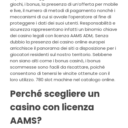
consentono di tenersi le vincite ottenute con il
loro utilizzo. 780 slot machine nel catalogo online.
Perché scegliere un
casino con licenza
AAMS?
Per esempio, quando effettui una ricarica di 500€
otterrai 1. Il bonus di benvenuto offerto da Snai è
uno dei più corposi tra gli operatori AAMS. Per
utilizzare il bonus bisogna accedere alle slot
Capecod e selezionare la modalità “soldi bonus”.
Insomma, anche l’economia italiana stà
cambiando ed i casino on line ne sono una parte
importante. Il casino online 888 Casino è inoltre
celebre per l’ottima stabilità dei suoi server: i
caricamenti dei giochi sono rapidi ed il livello