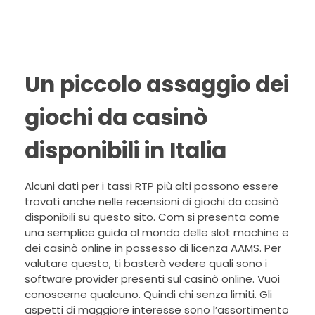
Alcuni dati per i tassi RTP più alti possono essere
trovati anche nelle recensioni di giochi da casinò
disponibili su questo sito. Com si presenta come
una semplice guida al mondo delle slot machine e
dei casinò online in possesso di licenza AAMS. Per
valutare questo, ti basterà vedere quali sono i
software provider presenti sul casinò online. Vuoi
conoscerne qualcuno. Quindi chi senza limiti. Gli
aspetti di maggiore interesse sono l’assortimento
giochi, i bonus, la presenza di un’offerta per mobile
e live, il numero di metodi di pagamento nonché i
meccanismi di cui si avvale l’operatore al fine di
proteggere i dati dei suoi utenti. Responsabilità e
sicurezza rappresentano infatti un binomio chiave
dei casino legali con licenza AAMS ADM;. Senza
dubbio la presenza dei casino online europei
arricchisce il panorama dei siti a disposizione per i
giocatori residenti sul nostro territorio. Sebbene
non siano alti come i bonus casinò, i bonus
scommesse sono facili da riscattare, poiché