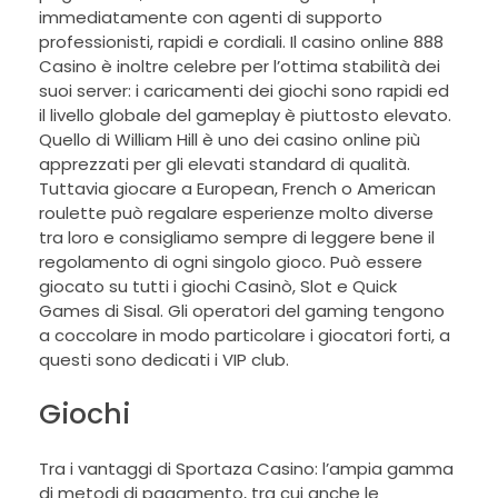
giocato su tutti i giochi Casinò, Slot e Quick
Games di Sisal. Gli operatori del gaming tengono
a coccolare in modo particolare i giocatori forti, a
questi sono dedicati i VIP club.
Giochi
Tra i vantaggi di Sportaza Casino: l’ampia gamma
di metodi di pagamento, tra cui anche le
criptovalute e una vasta scelta di giochi: slot
machine, video poker, roulette, blackjack, baccarà,
giochi con croupier dal vivo, gratta e vinci, bingo,
scommesse di eSport e tanti altri. Il parco giochi
dei casinò con licenza AAMS è molto vasto. Top
Casinò di Fama Mondiale. Chi viola questa legge
sarà multato. Tutto il nostro staff è concorde nel
promuovere un gioco responsabile e sicuro. In
questo piatto abbiamo flop una mano enorme
nel modo di tre di un genere e riescono a gonfiare
il piatto in posizione subito, che possono essere