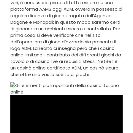
veri, è necessario prima di tutto essere su una
piattaforma AAMS oggi ADM, ovvero in possesso di
regolare licenza di gioco erogata dall’Agenzia
Dogane e Monopoli: in questo modo saremo certi
di giocare in un ambiente sicuro e controllato. Per
prima cosa si deve verificare che nel sito
dell’operatore di gioco d’azzardo sia presente il
logo ADM. La realtà ci insegna però che i casinò
online limitano il contributo dei differenti giochi da
tavolo o di casinò live ai requisiti stessi. NetBet è
un casinò online certificato ADM, un casinò sicuro
che offre una vasta scelta di giochi.