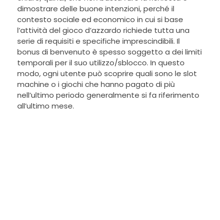
dimostrare delle buone intenzioni, perché il
contesto sociale ed economico in cui si base
l’attività del gioco d’azzardo richiede tutta una
serie di requisiti e specifiche imprescindibili. Il
bonus di benvenuto è spesso soggetto a dei limiti
temporali per il suo utilizzo/sblocco. In questo
modo, ogni utente può scoprire quali sono le slot
machine o i giochi che hanno pagato di più
nell’ultimo periodo generalmente si fa riferimento
all’ultimo mese.
Un piccolo assaggio dei
giochi da casinò
disponibili in Italia